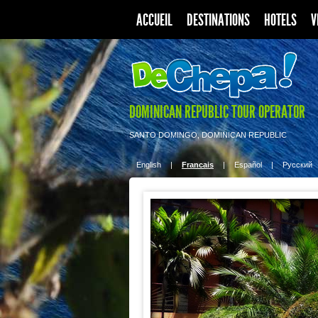
ACCUEIL
DESTINATIONS
HOTELS
V
DOMINICAN REPUBLIC TOUR OPERATOR
SANTO DOMINGO, DOMINICAN REPUBLIC
English
|
Francais
|
Español
|
Pусский