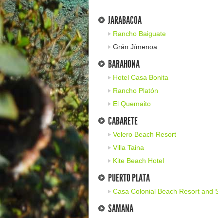
JARABACOA
Rancho Baiguate
Grán Jímenoa
BARAHONA
Hotel Casa Bonita
Rancho Platón
El Quemaito
CABARETE
Velero Beach Resort
Villa Taina
Kite Beach Hotel
PUERTO PLATA
Casa Colonial Beach Resort and 
SAMANA