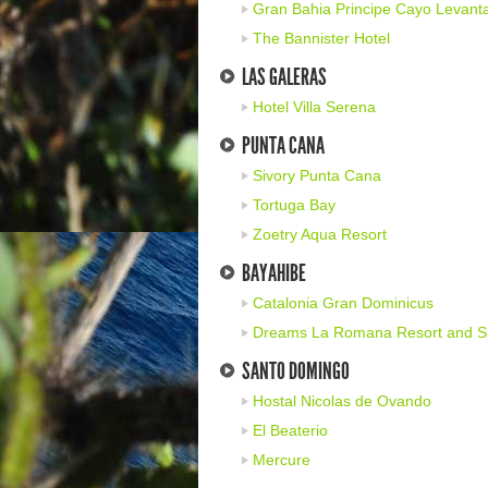
Gran Bahia Principe Cayo Levant
The Bannister Hotel
LAS GALERAS
Hotel Villa Serena
PUNTA CANA
Sivory Punta Cana
Tortuga Bay
Zoetry Aqua Resort
BAYAHIBE
Catalonia Gran Dominicus
Dreams La Romana Resort and 
SANTO DOMINGO
Hostal Nicolas de Ovando
El Beaterio
Mercure