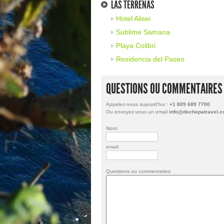
LAS TERRENAS
Hotel Alisei
Sublime Samana
Playa Colibri
Residencia del Paseo
QUESTIONS OU COMMENTAIRES
Appelez-nous aujourd'hui :
+1 809 689 7700
Ou envoyez-vous un email
info@dechepatravel.
Nom:
email:
Questions ou commentaires