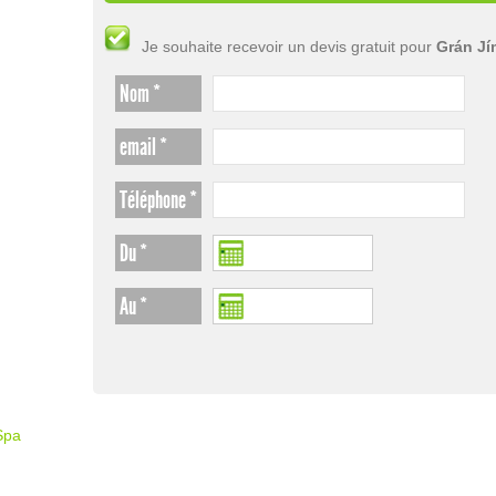
Je souhaite recevoir un devis gratuit pour
Grán Jí
Nom *
email *
Téléphone *
Du *
Au *
Spa