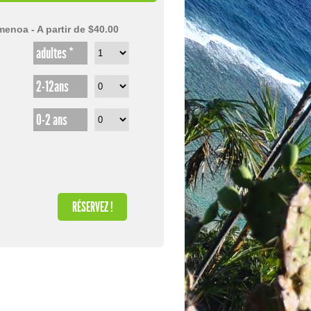
menoa - A partir de $40.00
adultes *
2-12ans
0-2 ans