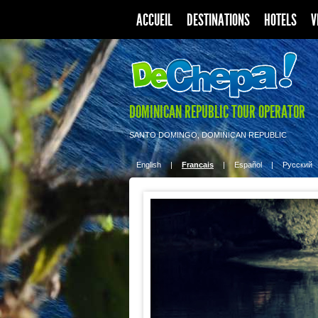
ACCUEIL
DESTINATIONS
HOTELS
V
DOMINICAN REPUBLIC TOUR OPERATOR
SANTO DOMINGO, DOMINICAN REPUBLIC
English
|
Francais
|
Español
|
Pусский