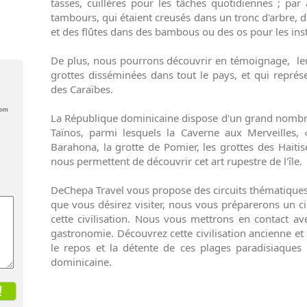
tasses, cuillères pour les tâches quotidiennes ; pa
tambours, qui étaient creusés dans un tronc d'arbre, 
et des flûtes dans des bambous ou des os pour les in
De plus, nous pourrons découvrir en témoignage, leu
grottes disséminées dans tout le pays, et qui représe
des Caraïbes.
com
La République dominicaine dispose d'un grand nombre 
Taïnos, parmi lesquels la Caverne aux Merveilles, «
Barahona, la grotte de Pomier, les grottes des Haitis
nous permettent de découvrir cet art rupestre de l'île.
DeChepa Travel vous propose des circuits thématique
que vous désirez visiter, nous vous préparerons un ci
cette civilisation. Nous vous mettrons en contact ave
gastronomie. Découvrez cette civilisation ancienne 
le repos et la détente de ces plages paradisiaques 
dominicaine.