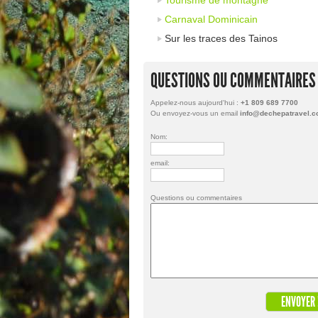
Tourisme de montagne
Carnaval Dominicain
Sur les traces des Tainos
QUESTIONS OU COMMENTAIRES
Appelez-nous aujourd'hui :
+1 809 689 7700
Ou envoyez-vous un email
info@dechepatravel.
Nom:
email:
Questions ou commentaires