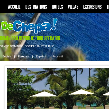
ACCUEIL
DESTINATIONS
HOTELS
VILLAS
EXCURSIONS
T
DOMINICAN REPUBLIC TOUR OPERATOR
SANTO DOMINGO, DOMINICAN REPUBLIC
English
|
Francais
|
Español
|
Pусский