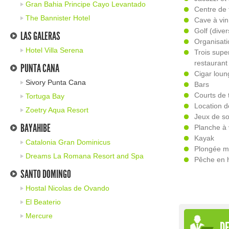
Gran Bahia Principe Cayo Levantado
Centre de 
The Bannister Hotel
Cave à vin
Golf (dive
LAS GALERAS
Organisati
Hotel Villa Serena
Trois supe
restaurant
PUNTA CANA
Cigar loun
Sivory Punta Cana
Bars
Courts de 
Tortuga Bay
Location d
Zoetry Aqua Resort
Jeux de so
BAYAHIBE
Planche à 
Kayak
Catalonia Gran Dominicus
Plongée m
Dreams La Romana Resort and Spa
Pêche en 
SANTO DOMINGO
Hostal Nicolas de Ovando
El Beaterio
Mercure
DE