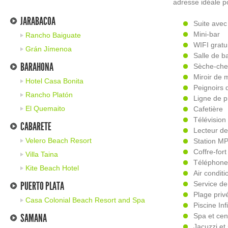
adresse idéale p
JARABACOA
Suite avec
Mini-bar
Rancho Baiguate
WIFI gratui
Grán Jímenoa
Salle de b
BARAHONA
Sèche-che
Miroir de 
Hotel Casa Bonita
Peignoirs 
Rancho Platón
Ligne de p
El Quemaito
Cafetière
Télévision 
CABARETE
Lecteur d
Velero Beach Resort
Station M
Coffre-fort
Villa Taina
Téléphone 
Kite Beach Hotel
Air conditi
PUERTO PLATA
Service d
Plage priv
Casa Colonial Beach Resort and Spa
Piscine Infi
SAMANA
Spa et cen
Jacuzzi et