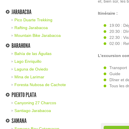
et, bien sûr, les
JARABACOA
Itinéraire :
Pico Duarte Trekking
19:00 : Dé
Rafting Jarabacoa
20:30 : Dî
Mountain Bike Jarabacoa
22:30 : Vis
02:00 : Re
BARAHONA
Bahía de las Águilas
L’excursion co
Lago Enriquillo
Transport
Laguna de Oviedo
Guide
Mina de Larimar
Dîner et d
Foresta Nubosa de Cachote
Tous les dr
PUERTO PLATA
Canyoning 27 Charcos
Santiago Jarabacoa
SAMANA
Samana Bay Catamaran