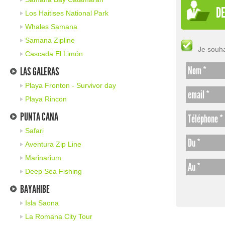
DE
Los Haitises National Park
Whales Samana
Samana Zipline
Je souha
Cascada El Limón
Nom *
LAS GALERAS
Playa Fronton - Survivor day
email *
Playa Rincon
PUNTA CANA
Téléphone *
Safari
Du *
Aventura Zip Line
Marinarium
Au *
Deep Sea Fishing
BAYAHIBE
Isla Saona
La Romana City Tour