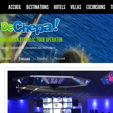
ACCUEIL
DESTINATIONS
HOTELS
VILLAS
EXCURSIONS
T
DOMINICAN REPUBLIC TOUR OPERATOR
SANTO DOMINGO, DOMINICAN REPUBLIC
English
|
Francais
|
Español
|
Pусский