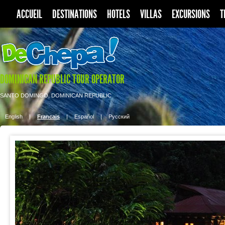
ACCUEIL
DESTINATIONS
HOTELS
VILLAS
EXCURSIONS
T
DOMINICAN REPUBLIC TOUR OPERATOR
SANTO DOMINGO, DOMINICAN REPUBLIC
English
|
Francais
|
Español
|
Pусский