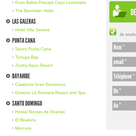
Gran Bahia Principe Cayo Levantado
DE
The Bannister Hotel
LAS GALERAS
Hotel Villa Serena
Je souha
PUNTA CANA
Nom *
Sivory Punta Cana
Tortuga Bay
email *
Zoetry Aqua Resort
BAYAHIBE
Téléphone *
Catalonia Gran Dominicus
Du *
Dreams La Romana Resort and Spa
SANTO DOMINGO
Au *
Hostal Nicolas de Ovando
El Beaterio
Mercure