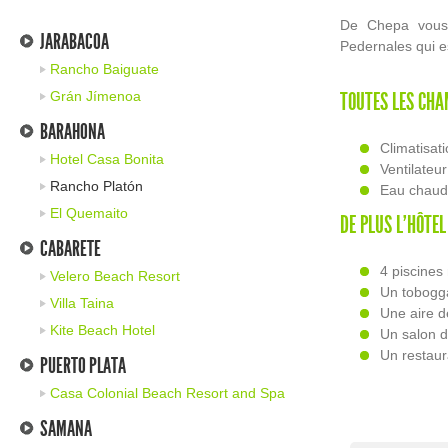
De Chepa vous 
JARABACOA
Pedernales qui e
Rancho Baiguate
Grán Jímenoa
TOUTES LES CHA
BARAHONA
Climatisat
Hotel Casa Bonita
Ventilateur
Rancho Platón
Eau chau
El Quemaito
DE PLUS L’HÔTEL
CABARETE
4 piscines 
Velero Beach Resort
Un tobogg
Villa Taina
Une aire d
Kite Beach Hotel
Un salon 
Un restau
PUERTO PLATA
Casa Colonial Beach Resort and Spa
SAMANA