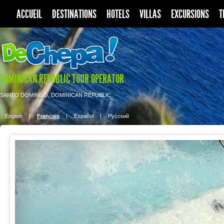
ACCUEIL
DESTINATIONS
HOTELS
VILLAS
EXCURSIONS
T
DOMINICAN REPUBLIC TOUR OPERATOR
SANTO DOMINGO, DOMINICAN REPUBLIC
English
|
Francais
|
Español
|
Pусский