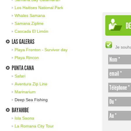
Los Haitises National Park
Whales Samana
Samana Zipline
DE
Cascada El Limón
LAS GALERAS
Je souha
Playa Fronton - Survivor day
Playa Rincon
Nom *
PUNTA CANA
email *
Safari
Aventura Zip Line
Téléphone *
Marinarium
Deep Sea Fishing
Du *
BAYAHIBE
Au *
Isla Saona
La Romana City Tour