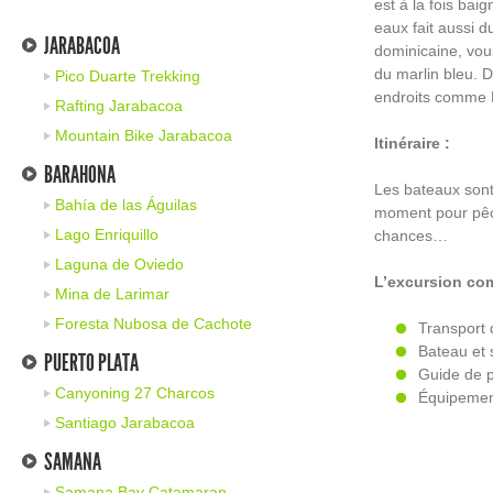
est à la fois bai
eaux fait aussi d
JARABACOA
dominicaine, vou
du marlin bleu. 
Pico Duarte Trekking
endroits comme 
Rafting Jarabacoa
Mountain Bike Jarabacoa
Itinéraire :
BARAHONA
Les bateaux sont
Bahía de las Águilas
moment pour pêche
Lago Enriquillo
chances…
Laguna de Oviedo
L’excursion co
Mina de Larimar
Foresta Nubosa de Cachote
Transport 
Bateau et
PUERTO PLATA
Guide de 
Canyoning 27 Charcos
Équipement
Santiago Jarabacoa
SAMANA
Samana Bay Catamaran