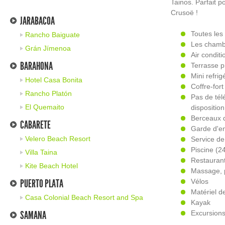
Tainos. Parfait 
Crusoë !
JARABACOA
Toutes les
Rancho Baiguate
Les chambr
Grán Jímenoa
Air condit
BARAHONA
Terrasse 
Mini refrig
Hotel Casa Bonita
Coffre-fort
Rancho Platón
Pas de tél
El Quemaito
dispositio
Berceaux 
CABARETE
Garde d'e
Velero Beach Resort
Service d
Piscine (2
Villa Taina
Restauran
Kite Beach Hotel
Massage, 
PUERTO PLATA
Vélos
Matériel d
Casa Colonial Beach Resort and Spa
Kayak
SAMANA
Excursions