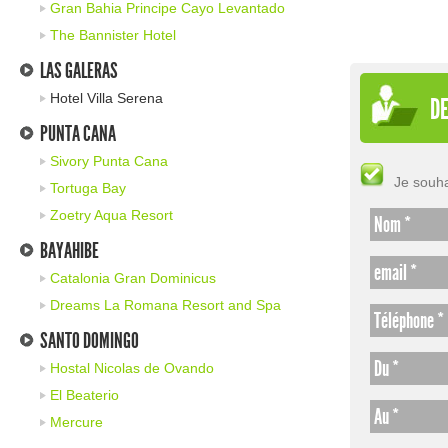
Gran Bahia Principe Cayo Levantado
The Bannister Hotel
LAS GALERAS
Hotel Villa Serena
DE
PUNTA CANA
Sivory Punta Cana
Je souha
Tortuga Bay
Zoetry Aqua Resort
Nom *
BAYAHIBE
email *
Catalonia Gran Dominicus
Dreams La Romana Resort and Spa
Téléphone *
SANTO DOMINGO
Du *
Hostal Nicolas de Ovando
El Beaterio
Au *
Mercure