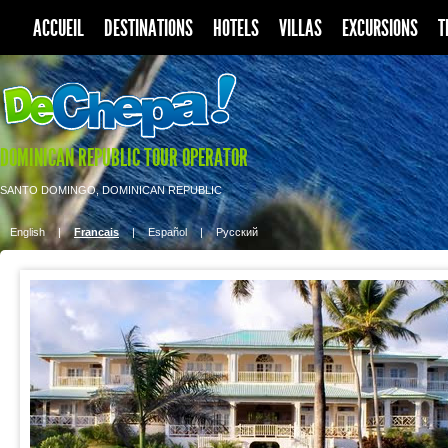
ACCUEIL
DESTINATIONS
HOTELS
VILLAS
EXCURSIONS
T
DOMINICAN REPUBLIC TOUR OPERATOR
SANTO DOMINGO, DOMINICAN REPUBLIC
English
|
Francais
|
Español
|
Pусский