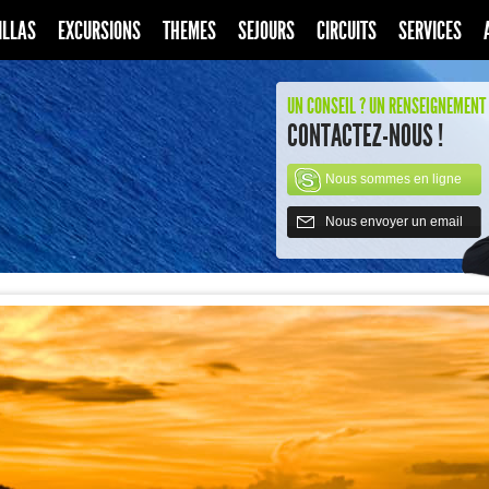
ILLAS
EXCURSIONS
THEMES
SEJOURS
CIRCUITS
SERVICES
UN CONSEIL ? UN RENSEIGNEMENT 
CONTACTEZ-NOUS !
Nous sommes en ligne
Nous envoyer un email