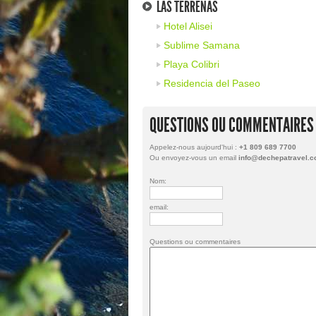
LAS TERRENAS
Hotel Alisei
Sublime Samana
Playa Colibri
Residencia del Paseo
QUESTIONS OU COMMENTAIRES
Appelez-nous aujourd'hui :
+1 809 689 7700
Ou envoyez-vous un email
info@dechepatravel.
Nom:
email:
Questions ou commentaires