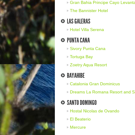
Gran Bahia Principe Cayo Levant
The Bannister Hotel
LAS GALERAS
Hotel Villa Serena
PUNTA CANA
Sivory Punta Cana
Tortuga Bay
Zoetry Aqua Resort
BAYAHIBE
Catalonia Gran Dominicus
Dreams La Romana Resort and 
SANTO DOMINGO
Hostal Nicolas de Ovando
El Beaterio
Mercure