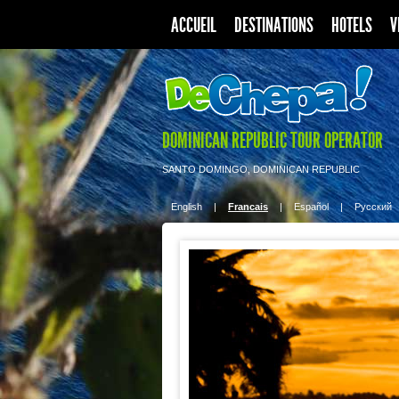
ACCUEIL
DESTINATIONS
HOTELS
V
DOMINICAN REPUBLIC TOUR OPERATOR
SANTO DOMINGO, DOMINICAN REPUBLIC
English
|
Francais
|
Español
|
Pусский