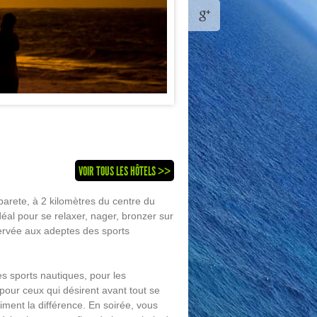
VOIR TOUS LES HÔTELS >>
barete, à 2 kilomètres du centre du
éal pour se relaxer, nager, bronzer sur
éservée aux adeptes des sports
es sports nautiques, pour les
 pour ceux qui désirent avant tout se
aiment la différence. En soirée, vous