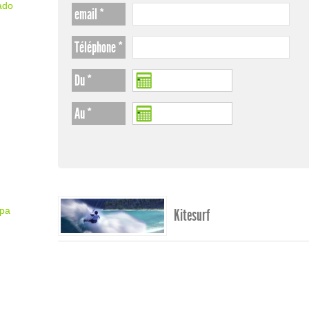
ado
email *
Téléphone *
Du *
Au *
Spa
Kitesurf