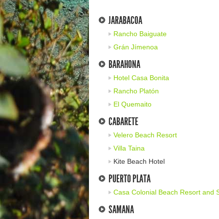
JARABACOA
Rancho Baiguate
Grán Jímenoa
BARAHONA
Hotel Casa Bonita
Rancho Platón
El Quemaito
CABARETE
Velero Beach Resort
Villa Taina
Kite Beach Hotel
PUERTO PLATA
Casa Colonial Beach Resort and 
SAMANA