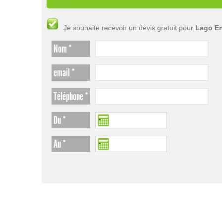
Je souhaite recevoir un devis gratuit pour
Lago Enr
Nom *
email *
Téléphone *
Du *
Au *