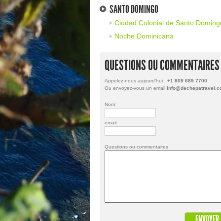
SANTO DOMINGO
Ciudad Colonial de Santo Doming
Noche Dominicana
QUESTIONS OU COMMENTAIRES
Appelez-nous aujourd'hui :
+1 809 689 7700
Ou envoyez-vous un email
info@dechepatravel.
Nom:
email:
Questions ou commentaires