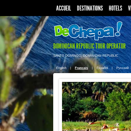
ACCUEIL
DESTINATIONS
HOTELS
V
DOMINICAN REPUBLIC TOUR OPERATOR
SANTO DOMINGO, DOMINICAN REPUBLIC
English
|
Francais
|
Español
|
Pусский