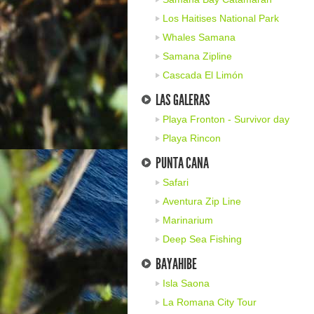
Los Haitises National Park
Whales Samana
Samana Zipline
Cascada El Limón
LAS GALERAS
Playa Fronton - Survivor day
Playa Rincon
PUNTA CANA
Safari
Aventura Zip Line
Marinarium
Deep Sea Fishing
BAYAHIBE
Isla Saona
La Romana City Tour