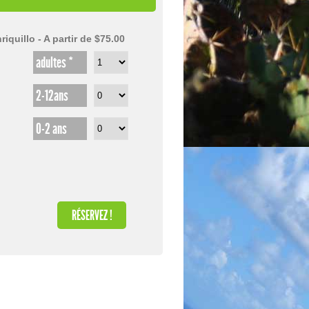
iquillo - A partir de $75.00
adultes *
2-12ans
0-2 ans