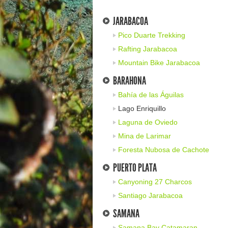
JARABACOA
Pico Duarte Trekking
Rafting Jarabacoa
Mountain Bike Jarabacoa
BARAHONA
Bahía de las Águilas
Lago Enriquillo
Laguna de Oviedo
Mina de Larimar
Foresta Nubosa de Cachote
PUERTO PLATA
Canyoning 27 Charcos
Santiago Jarabacoa
SAMANA
Samana Bay Catamaran