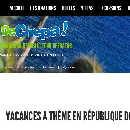
ACCUEIL
DESTINATIONS
HOTELS
VILLAS
EXCURSIONS
T
DOMINICAN REPUBLIC TOUR OPERATOR
SANTO DOMINGO, DOMINICAN REPUBLIC
English
|
Francais
|
Español
|
Pусский
VACANCES A THÈME EN RÉPUBLIQUE D